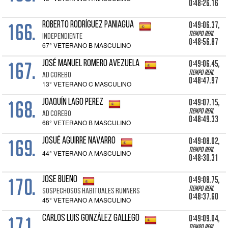
0:48:26.16
166.
0:49:06.37,
ROBERTO RODRÍGUEZ PANIAGUA
Tiempo real
INDEPENDIENTE
0:48:56.87
67° VETERANO B MASCULINO
167.
0:49:06.45,
JOSÉ MANUEL ROMERO AVEZUELA
Tiempo real
AD COREBO
0:48:47.97
13° VETERANO C MASCULINO
168.
0:49:07.15,
JOAQUÍN LAGO PEREZ
Tiempo real
AD COREBO
0:48:49.33
68° VETERANO B MASCULINO
169.
0:49:08.02,
JOSUÉ AGUIRRE NAVARRO
Tiempo real
44° VETERANO A MASCULINO
0:48:30.31
170.
0:49:08.75,
JOSE BUENO
Tiempo real
SOSPECHOSOS HABITUALES RUNNERS
0:48:37.60
45° VETERANO A MASCULINO
171.
0:49:09.04,
CARLOS LUIS GONZÁLEZ GALLEGO
Tiempo real