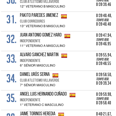
Tiempo real
CLUB ATLETISMO VILLAVERDE
0:39:39.46
12° VETERANO B MASCULINO
31.
0:39:40.48,
PAKITO PAREDES JIMENEZ
Tiempo real
CLUB CORREDORES
0:39:40.40
13° VETERANO B MASCULINO
32.
0:39:47.94,
Juan Antonio GOMEZ HARO
Tiempo real
INDEPENDIENTE
0:39:46.95
11° VETERANO A MASCULINO
33.
0:39:55.94,
ALVARO SANCHEZ MARTIN
Tiempo real
INDEPENDIENTE
0:39:48.55
6° SÉNIOR MASCULINO
34.
0:39:58.50,
DANIEL URÓS SERNA
Tiempo real
CLUB ATLETISMO VILLAVERDE
0:39:39.34
7° SÉNIOR MASCULINO
35.
0:39:59.98,
ANGEL LUIS HERNANDO CUÑADO
Tiempo real
INDEPENDIENTE
0:39:58.40
1° VETERANO C MASCULINO
0:40:21.67,
JAIME TORINOS HEREDIA