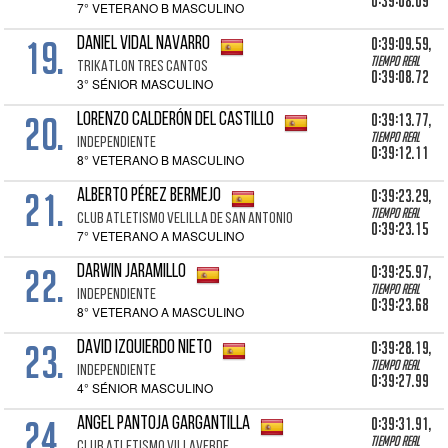
0:39:08.09
7° VETERANO B MASCULINO
19.
0:39:09.59,
DANIEL VIDAL NAVARRO
Tiempo real
TRIKATLON TRES CANTOS
0:39:08.72
3° SÉNIOR MASCULINO
20.
0:39:13.77,
LORENZO CALDERÓN DEL CASTILLO
Tiempo real
INDEPENDIENTE
0:39:12.11
8° VETERANO B MASCULINO
21.
0:39:23.29,
ALBERTO PÉREZ BERMEJO
Tiempo real
CLUB ATLETISMO VELILLA DE SAN ANTONIO
0:39:23.15
7° VETERANO A MASCULINO
22.
0:39:25.97,
DARWIN JARAMILLO
Tiempo real
INDEPENDIENTE
0:39:23.68
8° VETERANO A MASCULINO
23.
0:39:28.19,
DAVID IZQUIERDO NIETO
Tiempo real
INDEPENDIENTE
0:39:27.99
4° SÉNIOR MASCULINO
24.
0:39:31.91,
ANGEL PANTOJA GARGANTILLA
Tiempo real
CLUB ATLETISMO VILLAVERDE