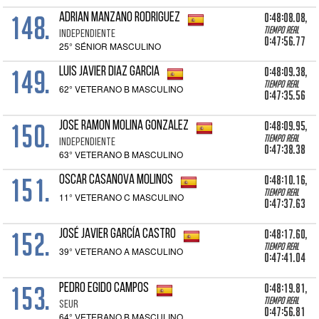
148.
0:48:08.08,
ADRIAN MANZANO RODRIGUEZ
Tiempo real
INDEPENDIENTE
0:47:56.77
25° SÉNIOR MASCULINO
149.
0:48:09.38,
LUIS JAVIER DIAZ GARCIA
Tiempo real
62° VETERANO B MASCULINO
0:47:35.56
150.
0:48:09.95,
JOSE RAMON MOLINA GONZALEZ
Tiempo real
INDEPENDIENTE
0:47:38.38
63° VETERANO B MASCULINO
151.
0:48:10.16,
OSCAR CASANOVA MOLINOS
Tiempo real
11° VETERANO C MASCULINO
0:47:37.63
152.
0:48:17.60,
JOSÉ JAVIER GARCÍA CASTRO
Tiempo real
39° VETERANO A MASCULINO
0:47:41.04
153.
0:48:19.81,
PEDRO EGIDO CAMPOS
Tiempo real
SEUR
0:47:56.81
64° VETERANO B MASCULINO