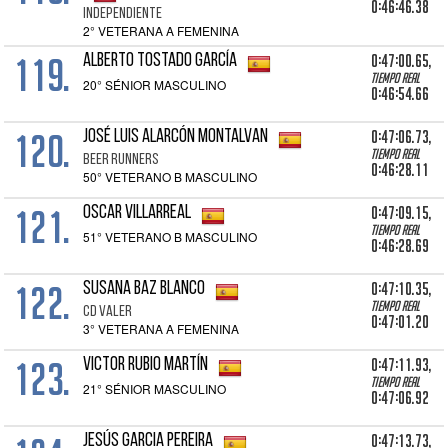
0:46:46.38
INDEPENDIENTE
2° VETERANA A FEMENINA
119.
0:47:00.65,
ALBERTO TOSTADO GARCÍA
Tiempo real
20° SÉNIOR MASCULINO
0:46:54.66
120.
0:47:06.73,
JOSÉ LUIS ALARCÓN MONTALVAN
Tiempo real
BEER RUNNERS
0:46:28.11
50° VETERANO B MASCULINO
121.
0:47:09.15,
OSCAR VILLARREAL
Tiempo real
51° VETERANO B MASCULINO
0:46:28.69
122.
0:47:10.35,
SUSANA BAZ BLANCO
Tiempo real
CD VALER
0:47:01.20
3° VETERANA A FEMENINA
123.
0:47:11.93,
VICTOR RUBIO MARTÍN
Tiempo real
21° SÉNIOR MASCULINO
0:47:06.92
0:47:13.73,
JESÚS GARCIA PEREIRA