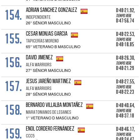
154.
0:48:21.92,
ADRIAN SANCHEZ GONZALEZ
Tiempo real
INDEPENDIENTE
0:47:56.74
26° SÉNIOR MASCULINO
155.
0:48:22.53,
CESAR MONJAS GARCIA
Tiempo real
TAPICERÍAS MORENO
0:48:18.85
65° VETERANO B MASCULINO
156.
0:48:26.30,
DAVID JIMENEZ
Tiempo real
ALFA WARRIORS
0:48:21.29
27° SÉNIOR MASCULINO
157.
0:48:27.55,
JESUS JAREÑO MARTINEZ
Tiempo real
ALFA WARRIORS
0:48:22.23
28° SÉNIOR MASCULINO
158.
0:48:40.64,
BERNARDO VILLALBA MONTAÑEZ
Tiempo real
MARATONIANOS DE LEGANES
0:48:37.18
1° VETERANO D MASCULINO
159.
0:48:46.17,
ENOL CORDERO FERNÁNDEZ
Tiempo real
CCC5
0:48:24.47