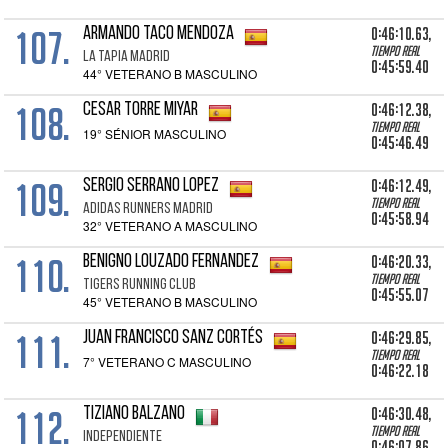
107.
0:46:10.63,
ARMANDO TACO MENDOZA
Tiempo real
LA TAPIA MADRID
0:45:59.40
44° VETERANO B MASCULINO
108.
0:46:12.38,
CESAR TORRE MIYAR
Tiempo real
19° SÉNIOR MASCULINO
0:45:46.49
109.
0:46:12.49,
SERGIO SERRANO LOPEZ
Tiempo real
ADIDAS RUNNERS MADRID
0:45:58.94
32° VETERANO A MASCULINO
110.
0:46:20.33,
BENIGNO LOUZADO FERNANDEZ
Tiempo real
TIGERS RUNNING CLUB
0:45:55.07
45° VETERANO B MASCULINO
111.
0:46:29.85,
JUAN FRANCISCO SANZ CORTÉS
Tiempo real
7° VETERANO C MASCULINO
0:46:22.18
112.
0:46:30.48,
TIZIANO BALZANO
Tiempo real
INDEPENDIENTE
0:46:07.86