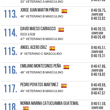
33° VETERANO A MASCULINO
113.
0:46:36.75,
JORGE JUAN MARTIN PIÑERO
Tiempo real
46° VETERANO B MASCULINO
0:46:33.03
114.
0:46:39.33,
DAVID MAESO CARRASCO
Tiempo real
ROCK & RUN
0:46:26.49
47° VETERANO B MASCULINO
115.
0:46:45.51,
ANGEL ACERO DÍAZ
Tiempo real
8° VETERANO C MASCULINO
0:46:19.31
116.
0:46:47.86,
EMILIANO MONTESINOS PEÑA
Tiempo real
48° VETERANO B MASCULINO
0:46:18.02
117.
0:46:49.69,
PEDRO POYATOS MARTINEZ
Tiempo real
49° VETERANO B MASCULINO
0:46:47.67
118.
0:46:51.50,
NORMA MARINA CATUCUAMBA GUATEMAL
Tiempo real