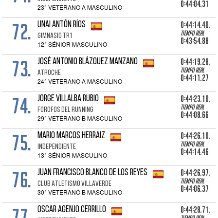
0:44:04.31
23° VETERANO A MASCULINO
72.
0:44:14.40,
UNAI ANTÓN RÍOS
Tiempo real
GIMNASIO TR1
0:43:54.88
12° SÉNIOR MASCULINO
73.
0:44:19.28,
JOSÉ ANTONIO BLÁZQUEZ MANZANO
Tiempo real
ATROCHE
0:44:11.27
24° VETERANO A MASCULINO
74.
0:44:23.10,
JORGE VILLALBA RUBIO
Tiempo real
FOROFOS DEL RUNNING
0:44:08.66
29° VETERANO B MASCULINO
75.
0:44:26.10,
MARIO MARCOS HERRAIZ
Tiempo real
INDEPENDIENTE
0:44:14.46
13° SÉNIOR MASCULINO
76.
0:44:26.97,
JUAN FRANCISCO BLANCO DE LOS REYES
Tiempo real
CLUB ATLETISMO VILLAVERDE
0:44:06.37
30° VETERANO B MASCULINO
77.
0:44:28.71,
OSCAR AGENJO CERRILLO