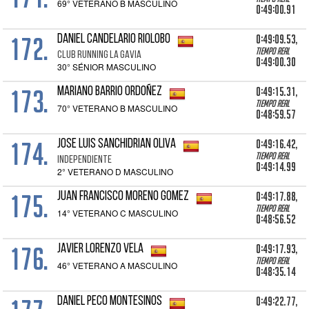
69° VETERANO B MASCULINO
0:49:00.91
172.
0:49:09.53,
DANIEL CANDELARIO RIOLOBO
Tiempo real
CLUB RUNNING LA GAVIA
0:49:00.30
30° SÉNIOR MASCULINO
173.
0:49:15.31,
MARIANO BARRIO ORDOÑEZ
Tiempo real
70° VETERANO B MASCULINO
0:48:59.57
174.
0:49:16.42,
JOSE LUIS SANCHIDRIAN OLIVA
Tiempo real
INDEPENDIENTE
0:49:14.99
2° VETERANO D MASCULINO
175.
0:49:17.88,
JUAN FRANCISCO MORENO GOMEZ
Tiempo real
14° VETERANO C MASCULINO
0:48:56.52
176.
0:49:17.93,
JAVIER LORENZO VELA
Tiempo real
46° VETERANO A MASCULINO
0:48:35.14
0:49:22.77,
DANIEL PECO MONTESINOS