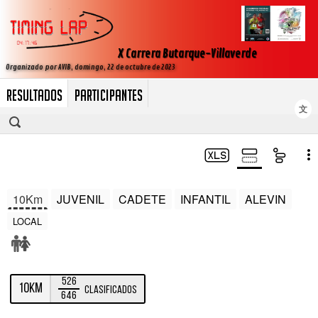
RESULTADOS
PARTICIPANTES
文
10Km
JUVENIL
CADETE
INFANTIL
ALEVIN
LOCAL
526
10Km
Clasificados
646