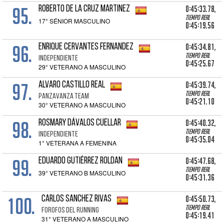
95.
0:45:33.78,
ROBERTO DE LA CRUZ MARTINEZ
Tiempo real
17° SÉNIOR MASCULINO
0:45:19.56
96.
0:45:34.81,
ENRIQUE CERVANTES FERNANDEZ
Tiempo real
INDEPENDIENTE
0:45:25.67
29° VETERANO A MASCULINO
97.
0:45:39.74,
ALVARO CASTILLO REAL
Tiempo real
PANZAVANZA TEAM
0:45:21.10
30° VETERANO A MASCULINO
98.
0:45:40.32,
ROSMARY DÁVALOS CUELLAR
Tiempo real
INDEPENDIENTE
0:45:35.04
1° VETERANA A FEMENINA
99.
0:45:47.68,
EDUARDO GUTIÉRREZ ROLDAN
Tiempo real
39° VETERANO B MASCULINO
0:45:31.36
100.
0:45:50.73,
CARLOS SANCHEZ RIVAS
Tiempo real
FOROFOS DEL RUNNING
0:45:19.41
31° VETERANO A MASCULINO