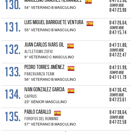
130.
0:47:23.90,
MARCELINO SÁNCHEZ HERNÁNDEZ
Tiempo real
54° VETERANO B MASCULINO
0:47:23.90
131.
0:47:26.64,
LUIS MIGUEL BARRIGUETE VENTURA
Tiempo real
55° VETERANO B MASCULINO
0:47:15.74
132.
0:47:31.80,
JUAN CARLOS IVARS GIL
Tiempo real
ALTLETISMO ZOFIO
0:47:22.47
9° VETERANO C MASCULINO
133.
0:47:31.99,
PEDRO TORRES JIMÉNEZ
Tiempo real
PANZAVANZA TEAM
0:47:11.79
56° VETERANO B MASCULINO
134.
0:47:36.42,
IVAN GONZALEZ GARCIA
Tiempo real
CAPRUS
0:47:23.61
23° SÉNIOR MASCULINO
135.
0:47:38.64,
PABLO CABALLO
Tiempo real
FOROFOS DEL RUNNING
0:47:22.58
57° VETERANO B MASCULINO