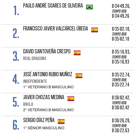
1.
0:34:49.26,
PAULO ANDRÉ SOARES DE OLIVEIRA
Tiempo real
0:34:49.26
2.
0:35:02.10,
FRANCISCO JAVIER VALCÁRCEL ÚBEDA
Tiempo real
0:35:02.10
3.
0:35:16.93,
DAVID SANTOVEÑA CRESPO
Tiempo real
REAL DRAGONS
0:35:16.93
4.
0:35:22.74,
JOSÉ ANTONIO RUBIO MUÑOZ
Tiempo real
INDEPENDIENTE
0:35:22.74
1° VETERANO B MASCULINO
5.
0:36:02.42,
JAVIER CHOZAS MEDINA
Tiempo real
BIKILA
0:36:02.42
2° VETERANO B MASCULINO
6.
0:36:26.29,
SERGIO DÍAZ PEÑA
Tiempo real
1° SÉNIOR MASCULINO
0:36:22.63