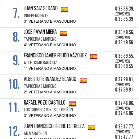
7.
0:36:35.39,
JUAN SAIZ SEDANO
Tiempo real
INDEPENDIENTE
0:36:35.39
3° VETERANO B MASCULINO
8.
0:36:49.56,
JOSE PAYAN MIERA
Tiempo real
TAPICERÍAS MORENO
0:36:49.56
4° VETERANO B MASCULINO
9.
0:36:59.55,
FRANCISCO JAVIER FEIJÓO VÁZQUEZ
Tiempo real
ATLETISMO BADAJOZ
0:36:59.55
1° VETERANO A MASCULINO
10.
0:37:29.91,
ALBERTO FERNANDEZ BLANCO
Tiempo real
TAPICERÍAS MORENO
0:37:29.91
2° VETERANO A MASCULINO
11.
0:37:46.06,
RAFAEL POZO CASTILLO
Tiempo real
LOS CORRECAMINOS DE GRIÑON
0:37:46.06
3° VETERANO A MASCULINO
12.
0:38:17.77,
JUAN FRANCISCO FREIRE ESTRELLA
Tiempo real
AD MARATHON
0:38:17.77
5° VETERANO B MASCULINO