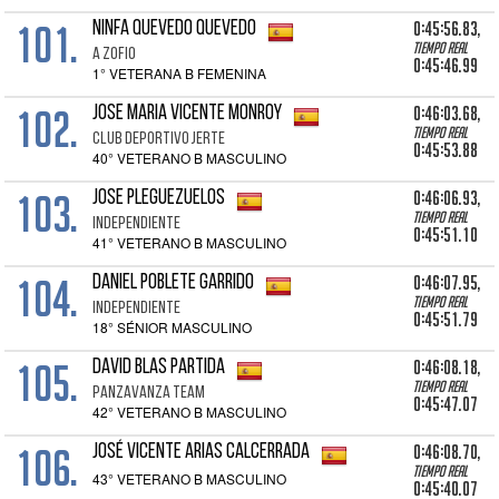
101.
0:45:56.83,
NINFA QUEVEDO QUEVEDO
Tiempo real
A ZOFIO
0:45:46.99
1° VETERANA B FEMENINA
102.
0:46:03.68,
JOSE MARIA VICENTE MONROY
Tiempo real
CLUB DEPORTIVO JERTE
0:45:53.88
40° VETERANO B MASCULINO
103.
0:46:06.93,
JOSE PLEGUEZUELOS
Tiempo real
INDEPENDIENTE
0:45:51.10
41° VETERANO B MASCULINO
104.
0:46:07.95,
DANIEL POBLETE GARRIDO
Tiempo real
INDEPENDIENTE
0:45:51.79
18° SÉNIOR MASCULINO
105.
0:46:08.18,
DAVID BLAS PARTIDA
Tiempo real
PANZAVANZA TEAM
0:45:47.07
42° VETERANO B MASCULINO
106.
0:46:08.70,
JOSÉ VICENTE ARIAS CALCERRADA
Tiempo real
43° VETERANO B MASCULINO
0:45:40.07