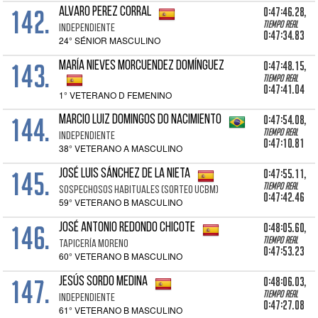
142.
0:47:46.28,
ALVARO PEREZ CORRAL
Tiempo real
INDEPENDIENTE
0:47:34.83
24° SÉNIOR MASCULINO
143.
0:47:48.15,
MARÍA NIEVES MORCUENDEZ DOMÍNGUEZ
Tiempo real
0:47:41.04
1° VETERANO D FEMENINO
144.
0:47:54.08,
MARCIO LUIZ DOMINGOS DO NACIMIENTO
Tiempo real
INDEPENDIENTE
0:47:10.81
38° VETERANO A MASCULINO
145.
0:47:55.11,
JOSÉ LUIS SÁNCHEZ DE LA NIETA
Tiempo real
SOSPECHOSOS HABITUALES (SORTEO UCBM)
0:47:42.46
59° VETERANO B MASCULINO
146.
0:48:05.60,
JOSÉ ANTONIO REDONDO CHICOTE
Tiempo real
TAPICERÍA MORENO
0:47:53.23
60° VETERANO B MASCULINO
147.
0:48:06.03,
JESÚS SORDO MEDINA
Tiempo real
INDEPENDIENTE
0:47:27.08
61° VETERANO B MASCULINO