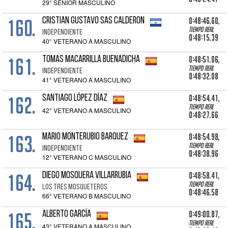
29° SÉNIOR MASCULINO
160.
0:48:46.60,
CRISTIAN GUSTAVO SAS CALDERON
Tiempo real
INDEPENDIENTE
0:48:15.39
40° VETERANO A MASCULINO
161.
0:48:51.06,
TOMAS MACARRILLA BUENADICHA
Tiempo real
INDEPENDIENTE
0:48:32.08
41° VETERANO A MASCULINO
162.
0:48:54.41,
SANTIAGO LÓPEZ DÍAZ
Tiempo real
42° VETERANO A MASCULINO
0:48:27.66
163.
0:48:54.98,
MARIO MONTERUBIO BARQUEZ
Tiempo real
INDEPENDIENTE
0:48:38.96
12° VETERANO C MASCULINO
164.
0:48:58.41,
DIEGO MOSQUERA VILLARRUBIA
Tiempo real
LOS TRES MOSQUETEROS
0:48:46.58
66° VETERANO B MASCULINO
165.
0:49:00.87,
ALBERTO GARCÍA
Tiempo real
43° VETERANO A MASCULINO