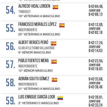
54.
0:42:04.40,
ALFREDO VIDAL LORDEN
Tiempo real
TRIBOOST
0:42:00.13
19° VETERANO A MASCULINO
55.
0:42:12.09,
FRANCISCO MORALES LÓPEZ
Tiempo real
INDEPENDIENTE
0:42:02.18
20° VETERANO A MASCULINO
56.
0:42:17.24,
ALBERT BERGÉS PEIRÓ
Tiempo real
CLUB ATLETISMO VILLAVERDE
0:42:14.63
9° SÉNIOR MASCULINO
57.
0:42:23.94,
PABLO FUENTES MENA
Tiempo real
INDEPENDIENTE
0:42:16.03
10° SÉNIOR MASCULINO
58.
0:42:33.68,
ADRIÁN SOUTO GÓMEZ
Tiempo real
INDEPENDIENTE
0:42:30.46
21° VETERANO A MASCULINO
59.
0:42:39.81,
LUIS ENRIQUE GARCÍA LOOR
Tiempo real
3° VETERANO C MASCULINO
0:42:33.24