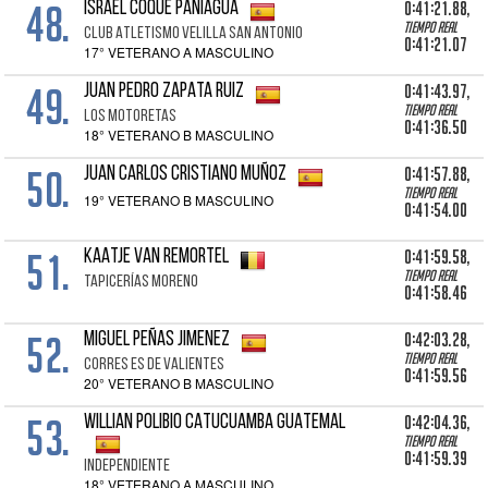
48.
0:41:21.88,
ISRAEL COQUE PANIAGUA
Tiempo real
CLUB ATLETISMO VELILLA SAN ANTONIO
0:41:21.07
17° VETERANO A MASCULINO
49.
0:41:43.97,
JUAN PEDRO ZAPATA RUIZ
Tiempo real
LOS MOTORETAS
0:41:36.50
18° VETERANO B MASCULINO
50.
0:41:57.88,
JUAN CARLOS CRISTIANO MUÑOZ
Tiempo real
19° VETERANO B MASCULINO
0:41:54.00
51.
0:41:59.58,
KAATJE VAN REMORTEL
Tiempo real
TAPICERÍAS MORENO
0:41:58.46
52.
0:42:03.28,
MIGUEL PEÑAS JIMENEZ
Tiempo real
CORRES ES DE VALIENTES
0:41:59.56
20° VETERANO B MASCULINO
53.
0:42:04.36,
WILLIAN POLIBIO CATUCUAMBA GUATEMAL
Tiempo real
0:41:59.39
INDEPENDIENTE
18° VETERANO A MASCULINO