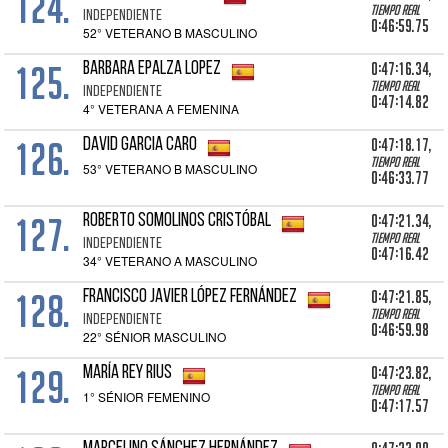
124.
Tiempo real
INDEPENDIENTE
0:46:59.75
52° VETERANO B MASCULINO
125.
0:47:16.34,
BARBARA EPALZA LOPEZ
Tiempo real
INDEPENDIENTE
0:47:14.82
4° VETERANA A FEMENINA
126.
0:47:18.17,
DAVID GARCIA CARO
Tiempo real
53° VETERANO B MASCULINO
0:46:33.77
127.
0:47:21.34,
ROBERTO SOMOLINOS CRISTÓBAL
Tiempo real
INDEPENDIENTE
0:47:16.42
34° VETERANO A MASCULINO
128.
0:47:21.85,
FRANCISCO JAVIER LÓPEZ FERNÁNDEZ
Tiempo real
INDEPENDIENTE
0:46:59.98
22° SÉNIOR MASCULINO
129.
0:47:23.82,
MARÍA REY RIUS
Tiempo real
1° SÉNIOR FEMENINO
0:47:17.57