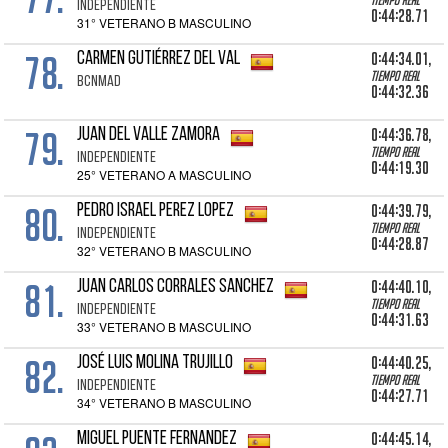
Tiempo real
INDEPENDIENTE
0:44:28.71
31° VETERANO B MASCULINO
78.
0:44:34.01,
CARMEN GUTIÉRREZ DEL VAL
Tiempo real
BCNMAD
0:44:32.36
79.
0:44:36.78,
JUAN DEL VALLE ZAMORA
Tiempo real
INDEPENDIENTE
0:44:19.30
25° VETERANO A MASCULINO
80.
0:44:39.79,
PEDRO ISRAEL PEREZ LOPEZ
Tiempo real
INDEPENDIENTE
0:44:28.87
32° VETERANO B MASCULINO
81.
0:44:40.10,
JUAN CARLOS CORRALES SANCHEZ
Tiempo real
INDEPENDIENTE
0:44:31.63
33° VETERANO B MASCULINO
82.
0:44:40.25,
JOSÉ LUIS MOLINA TRUJILLO
Tiempo real
INDEPENDIENTE
0:44:27.71
34° VETERANO B MASCULINO
0:44:45.14,
MIGUEL PUENTE FERNANDEZ