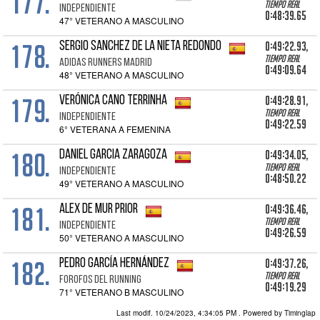
177.
Tiempo real
INDEPENDIENTE
0:48:39.65
47° VETERANO A MASCULINO
178.
0:49:22.93,
SERGIO SANCHEZ DE LA NIETA REDONDO
Tiempo real
ADIDAS RUNNERS MADRID
0:49:09.64
48° VETERANO A MASCULINO
179.
0:49:28.91,
VERÓNICA CANO TERRINHA
Tiempo real
INDEPENDIENTE
0:49:22.59
6° VETERANA A FEMENINA
180.
0:49:34.05,
DANIEL GARCIA ZARAGOZA
Tiempo real
INDEPENDIENTE
0:48:50.22
49° VETERANO A MASCULINO
181.
0:49:36.46,
ALEX DE MUR PRIOR
Tiempo real
INDEPENDIENTE
0:49:26.59
50° VETERANO A MASCULINO
182.
0:49:37.26,
PEDRO GARCÍA HERNÁNDEZ
Tiempo real
FOROFOS DEL RUNNING
0:49:19.29
71° VETERANO B MASCULINO
Last modif. 10/24/2023, 4:34:05 PM
. Powered by Timinglap
0:49:43.74,
SERGIO ARENAS SANCHEZ